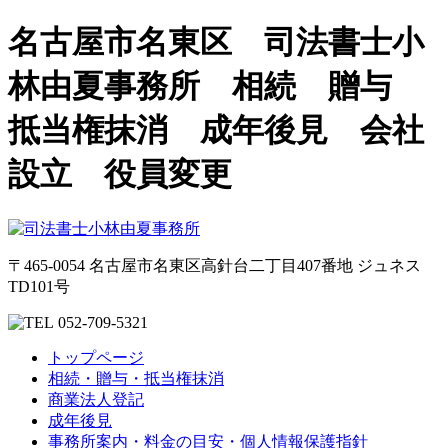
名古屋市名東区 司法書士小
林由夏事務所 相続 贈与
抵当権抹消 成年後見 会社
設立 役員変更
〒465-0054 名古屋市名東区高針台二丁目407番地 ジュネス
TD101号
052-709-5321
トップページ
相続・贈与・抵当権抹消
商業法人登記
成年後見
事務所案内・料金の目安・個人情報保護指針