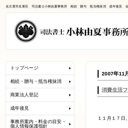
名古屋市名東区 司法書士小林由夏事務所 相続 贈与 抵当権抹消 成年後見 
トップページ
2007年11
相続・贈与・抵当権抹消
消費生活フ
商業法人登記
成年後見
１１月１７
事務所案内・料金の目安・
個人情報保護指針