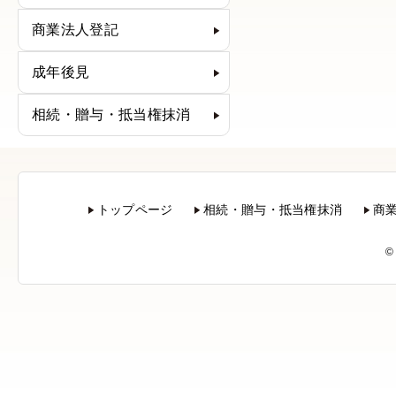
商業法人登記
成年後見
相続・贈与・抵当権抹消
トップページ
相続・贈与・抵当権抹消
商
©