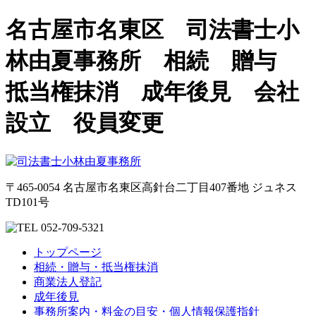
名古屋市名東区 司法書士小
林由夏事務所 相続 贈与
抵当権抹消 成年後見 会社
設立 役員変更
〒465-0054 名古屋市名東区高針台二丁目407番地 ジュネス
TD101号
052-709-5321
トップページ
相続・贈与・抵当権抹消
商業法人登記
成年後見
事務所案内・料金の目安・個人情報保護指針