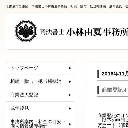
名古屋市名東区 司法書士小林由夏事務所 相続 贈与 抵当権抹消 成年後見 
トップページ
2016年11
相続・贈与・抵当権抹消
商業登記オ
商業法人登記
成年後見
商業登記のオ
「以下の申請
事務所案内・料金の目安・
アラート（警
個人情報保護指針