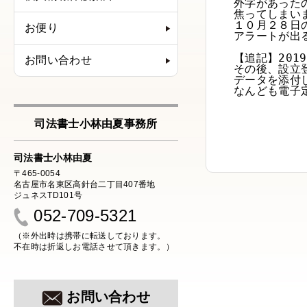
外字があった
焦ってしまい
１０月２８日
お便り
アラートが出
【追記】2019
お問い合わせ
その後、設立
データを添付
なんども電子
司法書士小林由夏事務所
司法書士小林由夏
〒465-0054
名古屋市名東区高針台二丁目407番地
ジュネスTD101号
052-709-5321
（※外出時は携帯に転送しております。
不在時は折返しお電話させて頂きます。）
お問い合わせ