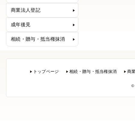
商業法人登記
成年後見
相続・贈与・抵当権抹消
トップページ
相続・贈与・抵当権抹消
商
©