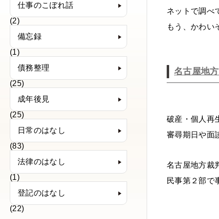
仕事のこぼれ話
ネットで調べ
(2)
もう、かわい
備忘録
(1)
債務整理
名古屋地方
(25)
成年後見
(25)
破産・個人再
日常のはなし
審尋期日や面
(83)
法律のはなし
名古屋地方裁
(1)
民事第２部で
登記のはなし
(22)