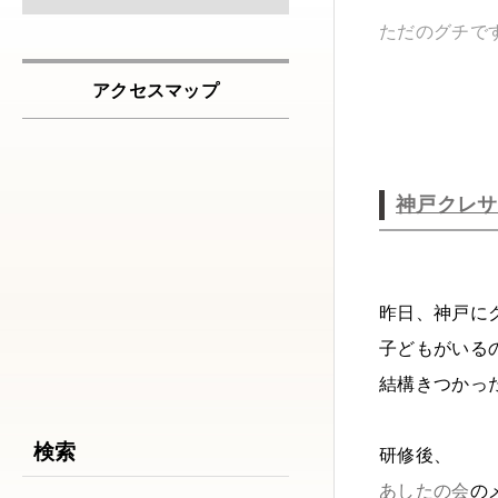
ただのグチで
アクセスマップ
神戸クレサ
昨日、神戸に
子どもがいる
結構きつかっ
検索
研修後、
あしたの会
の