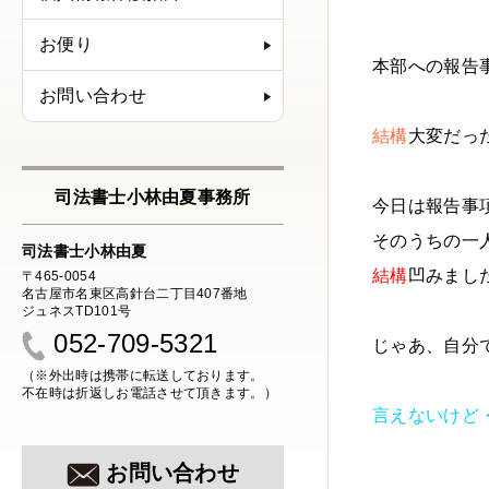
お便り
本部への報告
お問い合わせ
結構
大変だっ
司法書士小林由夏事務所
今日は報告事
そのうちの一
司法書士小林由夏
結構
凹みまし
〒465-0054
名古屋市名東区高針台二丁目407番地
ジュネスTD101号
052-709-5321
じゃあ、自分
（※外出時は携帯に転送しております。
不在時は折返しお電話させて頂きます。）
言えないけど
お問い合わせ