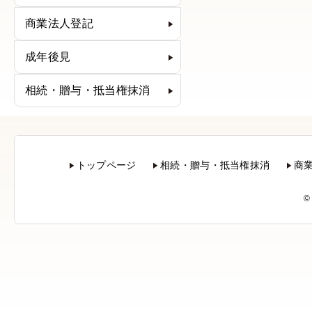
商業法人登記
成年後見
相続・贈与・抵当権抹消
トップページ
相続・贈与・抵当権抹消
商
©