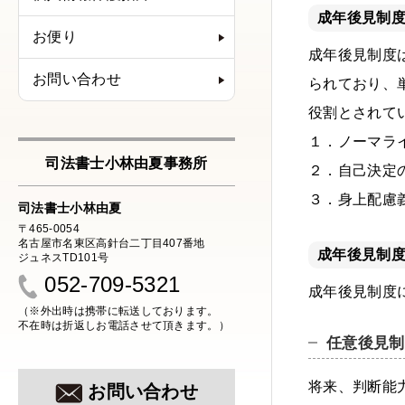
成年後見制
お便り
成年後見制度
お問い合わせ
られており、
役割とされて
１．ノーマラ
司法書士小林由夏事務所
２．自己決定
３．身上配慮
司法書士小林由夏
〒465-0054
名古屋市名東区高針台二丁目407番地
成年後見制
ジュネスTD101号
052-709-5321
成年後見制度
（※外出時は携帯に転送しております。
不在時は折返しお電話させて頂きます。）
任意後見制
将来、判断能
お問い合わせ