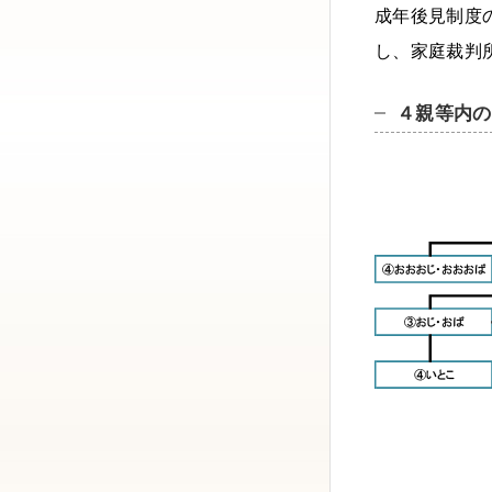
成年後見制度
し、家庭裁判
４親等内の