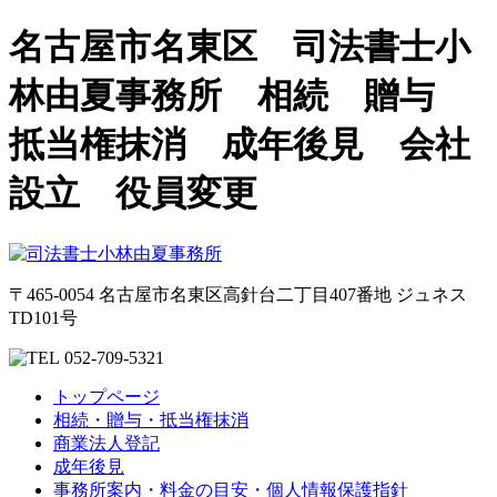
名古屋市名東区 司法書士小
林由夏事務所 相続 贈与
抵当権抹消 成年後見 会社
設立 役員変更
〒465-0054 名古屋市名東区高針台二丁目407番地 ジュネス
TD101号
052-709-5321
トップページ
相続・贈与・抵当権抹消
商業法人登記
成年後見
事務所案内・料金の目安・個人情報保護指針