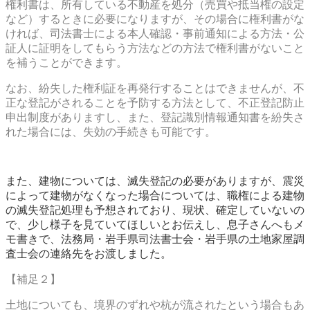
権利書は、所有している不動産を処分（売買や抵当権の設定
など）するときに必要になりますが、その場合に権利書がな
ければ、
司法書士による本人確認・事前通知による方法・公
証人に証明をしてもらう方法などの方法で権利書がないこと
を補うことができます。
なお、紛失した権利証を再発行することはできませんが、不
正な登記がされることを予防する方法として、不正登記防止
申出制度がありますし、また、登記識別情報通知書を紛失さ
れた場合には、失効の手続きも可能です。
また、建物については、滅失登記の必要がありますが、震災
によって建物がなくなった場合については、職権による建物
の滅失登記処理も予想されており、現状、確定していないの
で、少し様子を見ていてほしいとお伝えし、息子さんへもメ
モ書きで、法務局・岩手県司法書士会・岩手県の土地家屋調
査士会の連絡先をお渡しました。
【補足２】
土地についても、境界のずれや杭が流されたという場合もあ