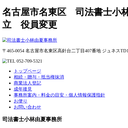
名古屋市名東区 司法書士小
立 役員変更
〒465-0054 名古屋市名東区高針台二丁目407番地 ジュネスTD1
052-709-5321
トップページ
相続・贈与・抵当権抹消
商業法人登記
成年後見
事務所案内・料金の目安・個人情報保護指針
お便り
お問い合わせ
司法書士小林由夏事務所