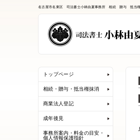
名古屋市名東区 司法書士小林由夏事務所 相続 贈与 抵当
トップページ
相続・贈与・抵当権抹消
商業法人登記
成年後見
事務所案内・料金の目安・
個人情報保護指針