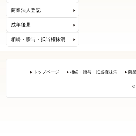
商業法人登記
成年後見
相続・贈与・抵当権抹消
トップページ
相続・贈与・抵当権抹消
商
©