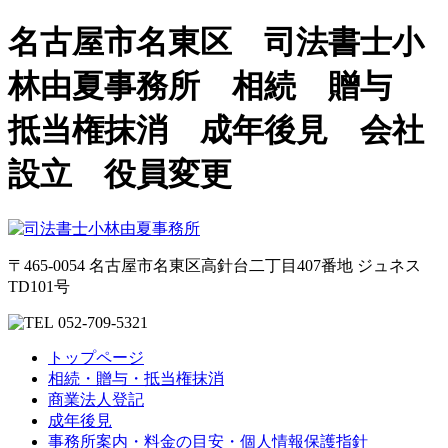
名古屋市名東区 司法書士小
林由夏事務所 相続 贈与
抵当権抹消 成年後見 会社
設立 役員変更
〒465-0054 名古屋市名東区高針台二丁目407番地 ジュネス
TD101号
052-709-5321
トップページ
相続・贈与・抵当権抹消
商業法人登記
成年後見
事務所案内・料金の目安・個人情報保護指針