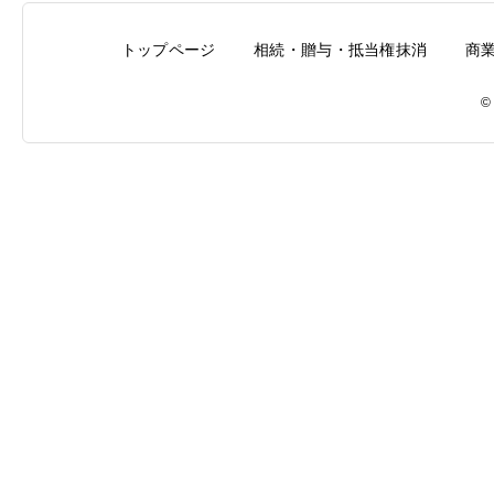
トップページ
相続・贈与・抵当権抹消
商
©