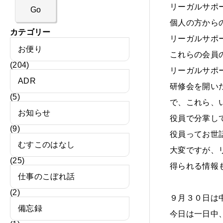
リーガルサポ
個人の方から
カテゴリー
リーガルサポ
お便り
これらの会員
(204)
リーガルサポ
ADR
研修会を開い
(5)
で、これら、
お知らせ
役員で分掌し
(9)
役員ってお世
むすこのはなし
大変ですが、
(25)
得られる情報
仕事のこぼれ話
(2)
９月３０日は
備忘録
今日は一日中