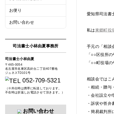
お便り
愛知県司法書
お問い合わせ
私は
東郷町役
司法書士小林由夏事務所
手元の「相談
「○○区役所
司法書士小林由夏
「○○町役場
〒465-0054
名古屋市名東区高針台二丁目407番地
ジュネスTD101号
052-709-5321
相談会ではこ
・相続・贈与
（※外出時は携帯に転送しております。
不在時は折返しお電話させて頂きます。）
・会社設立や
・訴状や答弁
お問い合わせ
・簡易裁判所に