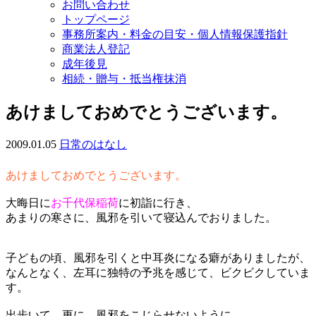
お問い合わせ
トップページ
事務所案内・料金の目安・個人情報保護指針
商業法人登記
成年後見
相続・贈与・抵当権抹消
あけましておめでとうございます。
2009.01.05
日常のはなし
あけましておめでとうございます。
大晦日に
お千代保稲荷
に初詣に行き、
あまりの寒さに、風邪を引いて寝込んでおりました。
子どもの頃、風邪を引くと中耳炎になる癖がありましたが、
なんとなく、左耳に独特の予兆を感じて、ビクビクしていま
す。
出歩いて 更に 風邪をこじらせないように