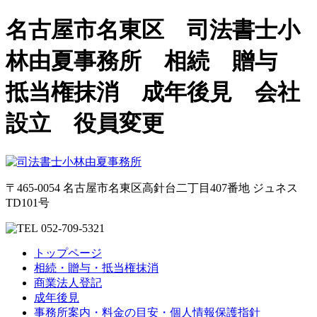
名古屋市名東区 司法書士小
林由夏事務所 相続 贈与
抵当権抹消 成年後見 会社
設立 役員変更
〒465-0054 名古屋市名東区高針台二丁目407番地 ジュネス
TD101号
052-709-5321
トップページ
相続・贈与・抵当権抹消
商業法人登記
成年後見
事務所案内・料金の目安・個人情報保護指針