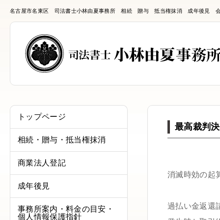
名古屋市名東区 司法書士小林由夏事務所 相続 贈与 抵当権抹消 成年後見 
トップページ
最高裁判決
相続・贈与・抵当権抹消
商業法人登記
消滅時効の起
成年後見
過払い金返還
事務所案内・料金の目安・
個人情報保護指針