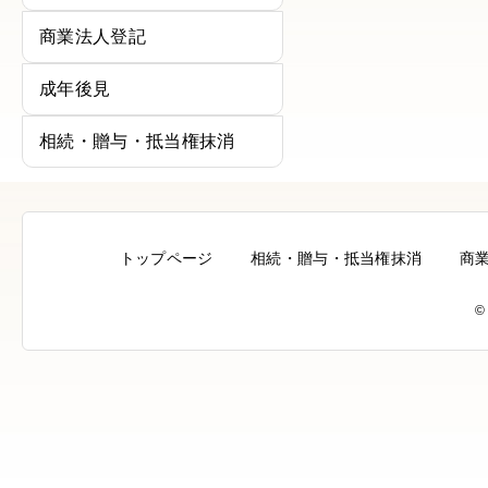
商業法人登記
成年後見
相続・贈与・抵当権抹消
トップページ
相続・贈与・抵当権抹消
商
©