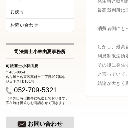
発生時と取引
最高裁判所は
お便り
お問い合わせ
消費者側にと
しかし、最高
司法書士小林由夏事務所
利息制限法所
その後に発生
司法書士小林由夏
〒465-0054
と言っていて
名古屋市名東区高針台二丁目407番地
ジュネスTD101号
結論が大きく
052-709-5321
（※外出時は携帯に転送しております。
不在時は折返しお電話させて頂きます。）
お問い合わせ