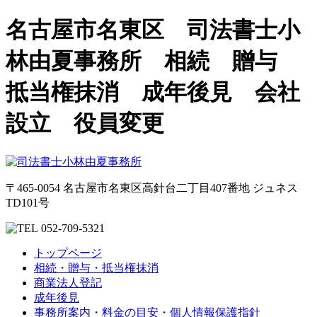
名古屋市名東区 司法書士小
林由夏事務所 相続 贈与
抵当権抹消 成年後見 会社
設立 役員変更
〒465-0054 名古屋市名東区高針台二丁目407番地 ジュネス
TD101号
052-709-5321
トップページ
相続・贈与・抵当権抹消
商業法人登記
成年後見
事務所案内・料金の目安・個人情報保護指針