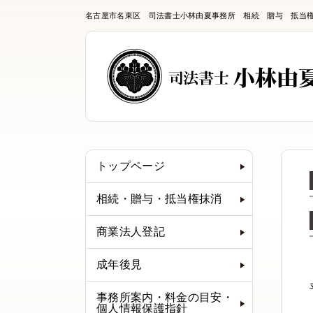
名古屋市名東区 司法書士小林由夏事務所 相続 贈与 抵当
トップページ
相続・贈与・抵当権抹消
商業法人登記
成年後見
事務所案内・料金の目安・
個人情報保護指針